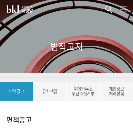
전체메뉴 열기
전체메뉴 닫기
법적고지
이메일주소
개인정보
면책공고
유한책임
무단수집거부
처리방침
면책공고