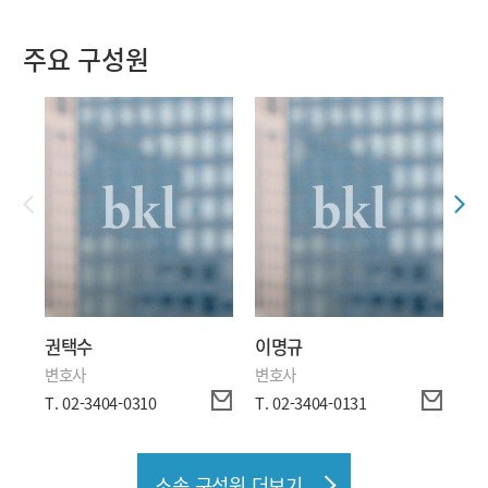
주요 구성원
권택수
이명규
염
변호사
변호사
변
T. 02-3404-0310
T. 02-3404-0131
T. 
소속 구성원 더보기