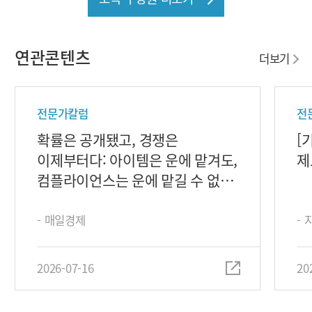
연관콘텐츠
더보기
전문가칼럼
전
확률은 공개됐고, 경쟁은
[
이제부터다: 아이템은 운에 맡겨도,
제
컴플라이언스는 운에 맡길 수 없다
[BKL 게임&비즈리포트]
- 매일경제
-
2026-07-16
20