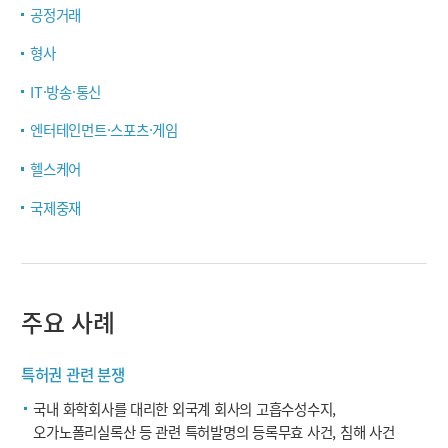
공정거래
형사
IT·방송·통신
엔터테인먼트·스포츠·게임
헬스케어
국제중재
주요 사례
특허권 관련 분쟁
국내 화학회사를 대리한 외국계 회사의 고흡수성수지,
오가노폴리실록산 등 관련 특허발명의 등록무효 사건, 침해 사건