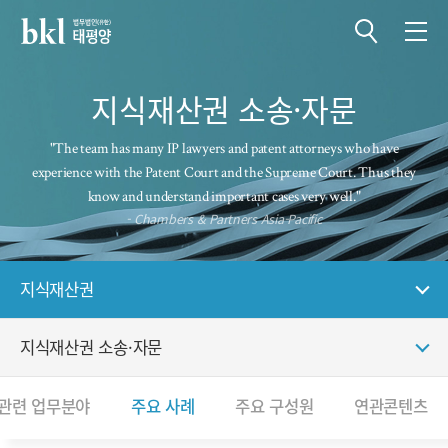
전체메뉴 열기
전체메뉴 닫기
지식재산권 소송·자문
"The team has many IP lawyers and patent attorneys who have
experience with the Patent Court and the Supreme Court. Thus they
know and understand important cases very well."
- Chambers & Partners Asia-Pacific
지식재산권
지식재산권 소송·자문
관련 업무분야
주요 사례
주요 구성원
연관콘텐츠