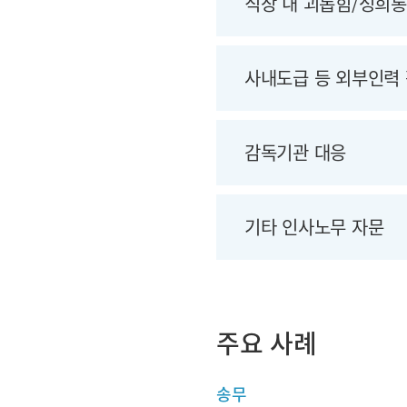
직장 내 괴롭힘/성희롱
사내도급 등 외부인력
감독기관 대응
기타 인사노무 자문
주요 사례
송무