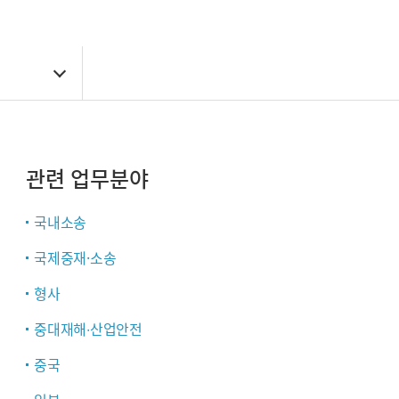
관련 업무분야
국내소송
국제중재·소송
형사
중대재해∙산업안전
중국