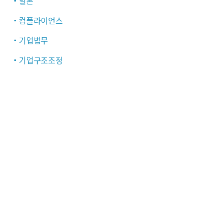
일본
컴플라이언스
기업법무
기업구조조정