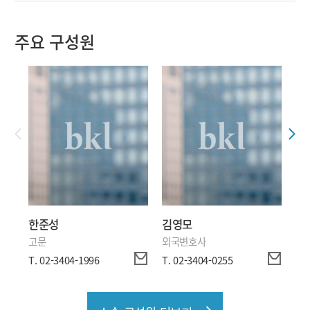
주요 구성원
한준성
김영모
조
고문
외국변호사
대
T. 02-3404-1996
T. 02-3404-0255
T. 