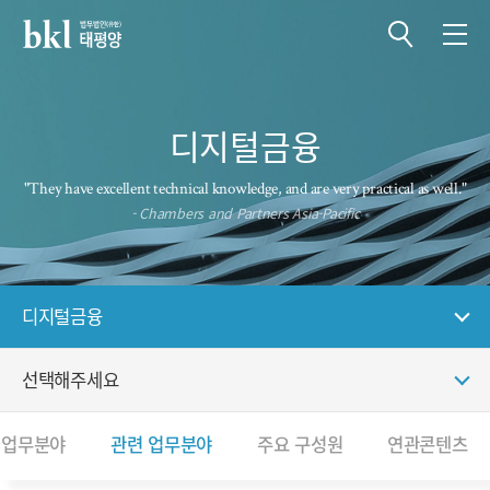
전체메뉴 열기
전체메뉴 닫기
디지털금융
"They have excellent technical knowledge, and are very practical as well."
- Chambers and Partners Asia-Pacific
디지털금융
선택해주세요
 업무분야
관련 업무분야
주요 구성원
연관콘텐츠