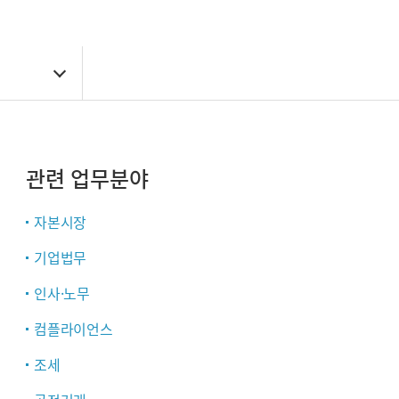
관련 업무분야
자본시장
기업법무
인사·노무
컴플라이언스
조세