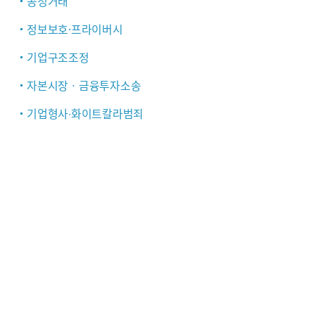
공정거래
정보보호·프라이버시
기업구조조정
자본시장ㆍ금융투자소송
기업형사∙화이트칼라범죄