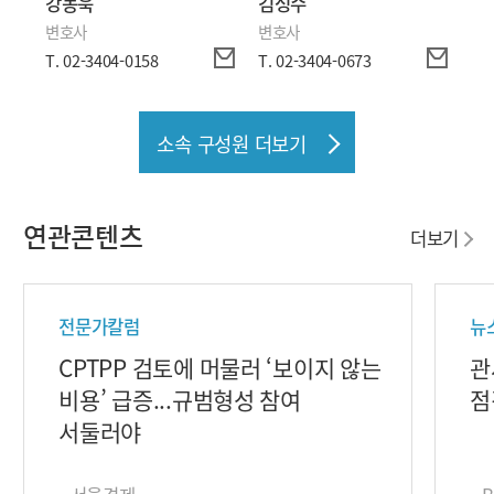
강동욱
김성수
김
변호사
변호사
변
T. 02-3404-0158
T. 02-3404-0673
T. 
소속 구성원 더보기
연관콘텐츠
더보기
전문가칼럼
뉴
CPTPP 검토에 머물러 ‘보이지 않는
관
비용’ 급증...규범형성 참여
점
서둘러야