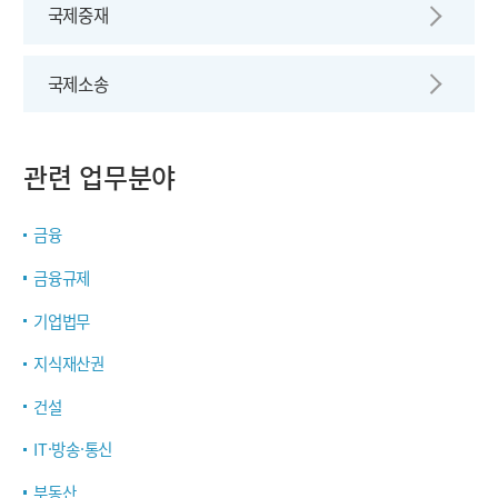
국제중재
국제소송
관련 업무분야
금융
금융규제
기업법무
지식재산권
건설
IT·방송·통신
부동산