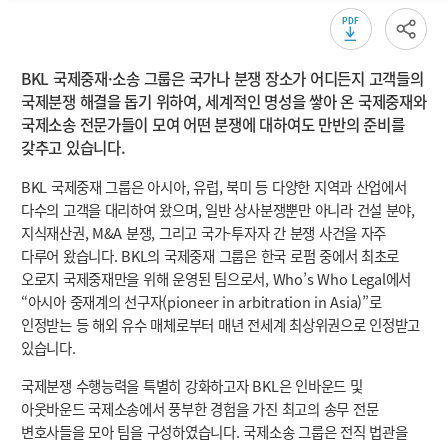
소개
BKL 국제중재·소송 그룹은 국가나 분쟁 장소가 어디든지 고객들의
국제분쟁 해결을 돕기 위하여, 세계적인 명성을 쌓아 온 국제중재와
국제소송 전문가들이 모여 어떤 분쟁에 대하여도 만반의 준비를
갖추고 있습니다.
BKL 국제중재 그룹은 아시아, 유럽, 북미 등 다양한 지역과 산업에서
다수의 고객을 대리하여 왔으며, 일반 상사분쟁뿐만 아니라 건설 분야,
지식재산권, M&A 분쟁, 그리고 국가-투자자 간 분쟁 사건을 자주
다루어 왔습니다. BKL의 국제중재 그룹은 한국 로펌 중에서 최초로
오로지 국제중재만을 위해 운영된 팀으로서, Who’s Who Legal에서
“아시아 중재계의 선구자(pioneer in arbitration in Asia)”로
인정받는 등 해외 유수 매체로부터 매년 전세계 최상위권으로 인정받고
있습니다.
국제분쟁 수행능력을 특별히 강화하고자 BKL은 인바운드 및
아웃바운드 국제소송에서 풍부한 경험을 가진 최고의 송무 전문
변호사들을 모아 팀을 구성하였습니다. 국제소송 그룹은 전직 법관을