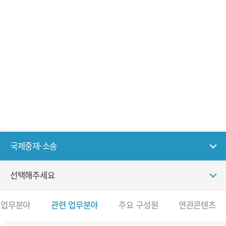
전체메뉴 열기
전체메뉴 닫기
국제중재·소송
“They came up with logically strong and creative arguments on complex
issues by studying the case and the opposing party's arguments deeply. It
was a very difficult case but they surprised us by winning it."
- Chambers & Partners Asia-Pacific
국제중재·소송
선택해주세요
 업무분야
관련 업무분야
주요 구성원
연관콘텐츠