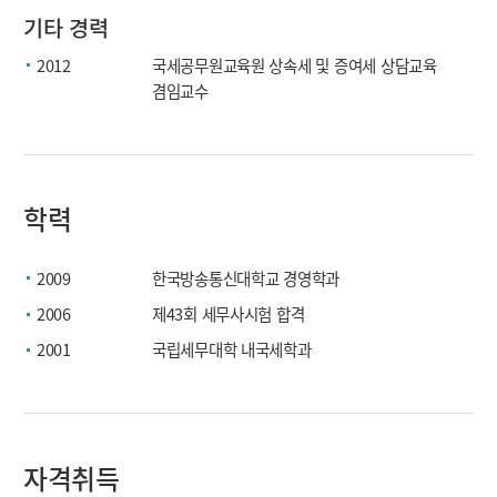
기타 경력
2012
국세공무원교육원 상속세 및 증여세 상담교육
겸임교수
학력
2009
한국방송통신대학교 경영학과
2006
제43회 세무사시험 합격
2001
국립세무대학 내국세학과
자격취득