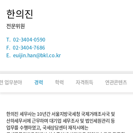
한의진
전문위원
T.
02-3404-0590
F.
02-3404-7686
E.
euijin.han@bkl.co.kr
련 업무분야
경력
학력
자격취득
연관콘텐츠
소개
한의진 세무사는 10년간 서울지방국세청 국제거래조사국 및
산하세무서에 근무하며 대기업 세무조사 및 법인세원관리 등
업무를 수행하였고, 국세상담센터 재직시에는