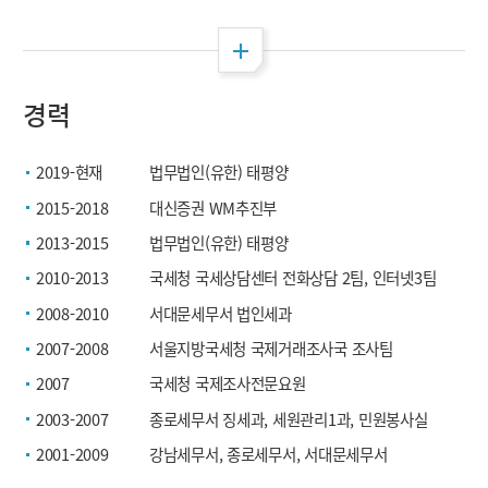
전체 펼침
경력
2019-현재
법무법인(유한) 태평양
2015-2018
대신증권 WM추진부
2013-2015
법무법인(유한) 태평양
2010-2013
국세청 국세상담센터 전화상담 2팀, 인터넷3팀
2008-2010
서대문세무서 법인세과
2007-2008
서울지방국세청 국제거래조사국 조사팀
2007
국세청 국제조사전문요원
2003-2007
종로세무서 징세과, 세원관리1과, 민원봉사실
2001-2009
강남세무서, 종로세무서, 서대문세무서