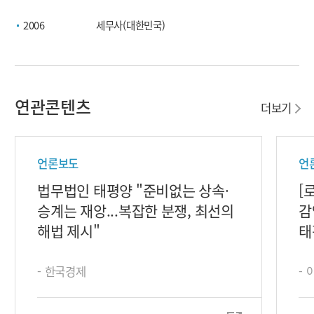
2006
세무사(대한민국)
연관콘텐츠
더보기
언론보도
언
법무법인 태평양 "준비없는 상속·
[
승계는 재앙...복잡한 분쟁, 최선의
감
해법 제시"
태
- 한국경제
-