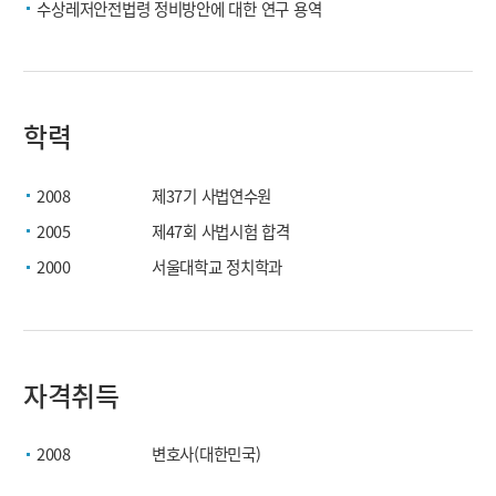
수상레저안전법령 정비방안에 대한 연구 용역
학력
2008
제37기 사법연수원
2005
제47회 사법시험 합격
2000
서울대학교 정치학과
자격취득
2008
변호사(대한민국)