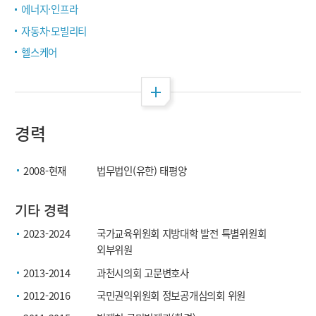
에너지·인프라
자동차·모빌리티
헬스케어
전체 펼침
경력
2008-현재
법무법인(유한) 태평양
기타 경력
2023-2024
국가교육위원회 지방대학 발전 특별위원회
외부위원
2013-2014
과천시의회 고문변호사
2012-2016
국민권익위원회 정보공개심의회 위원