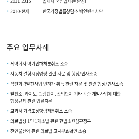
2011-2015
법제처 국민법제관(환경)
2010-현재
한국가정법률상담소 백인변호사단
주요 업무사례
제약회사 약가인하처분취소 소송
자동차 결함시정명령 관련 자문 및 행정/민사소송
석탄화력발전사업 인허가 취득 관련 자문 및 관련 행정/민사소송
발전소, 카지노, 관광단지, 산업단지 기타 각종 개발사업에 대한
행정규제 관련 법률자문
교과서 가격조정명령처분취소 소송
의료법상 1인 1개소법 관련 헌법소원심판청구
천연물신약 관련 의료법 고시무효확인 소송