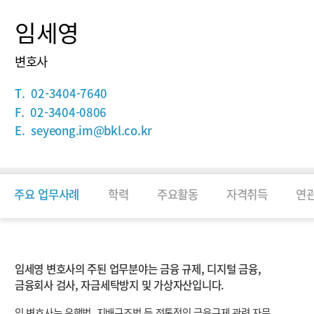
임세영
변호사
T.
02-3404-7640
F.
02-3404-0806
E.
seyeong.im@bkl.co.kr
주요 업무사례
학력
주요활동
자격취득
연
소개
임세영 변호사의 주된 업무분야는 금융 규제, 디지털 금융,
금융회사 검사, 자금세탁방지 및 가상자산입니다.
임 변호사는 은행법, 지배구조법 등 전통적인 금융규제 관련 자문