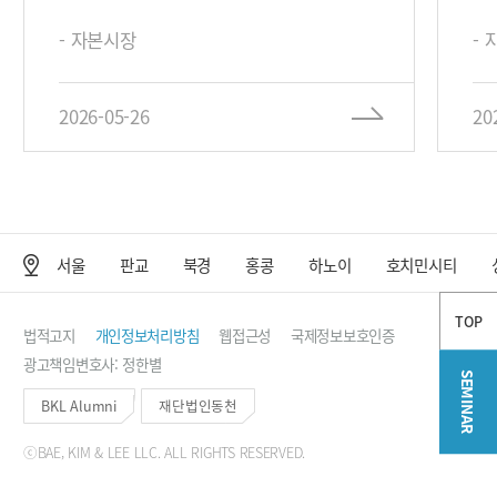
- 자본시장
-
2026-05-26
20
서울
판교
북경
홍콩
하노이
호치민시티
사무소 위치
TOP
법적고지
개인정보처리방침
웹접근성
국제정보보호인증
광고책임변호사: 정한별
SEMINAR
BKL Alumni
재단법인동천
ⓒBAE, KIM & LEE LLC. ALL RIGHTS RESERVED.