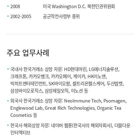
2008
미국 Washington D.C. 북한인권위원회
2002-2005
공군작전사령부 중위
주요 업무사례
국내사 한국거래소 상장 자문: HD현대마린, LG에너지솔루션,
크래프톤, 카카오뱅크, 카카오페이, 케이카, HK이노앤,
빅히트엔터테인먼트, SK바이오팜, 셀트리온헬스케어, 두산밥캣,
삼성바이오로직스, 삼성제일모직, 이노션 등
외국사 한국거래소 상장 자문: NeoImmune Tech, Psomagen,
Englewood Lab, Great Rich Technologies, Organic Tea
Cosmetics 등
한국사 해외상장 자문: 네이버 웹툰(한국사의 해외자회사), 더블다운
인터엑티브