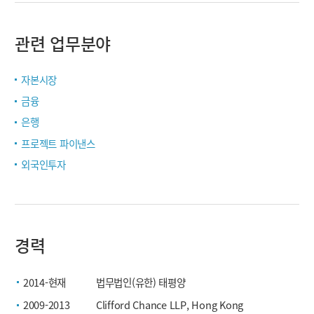
관련 업무분야
자본시장
금융
은행
프로젝트 파이낸스
외국인투자
경력
2014-현재
법무법인(유한) 태평양
2009-2013
Clifford Chance LLP, Hong Kong