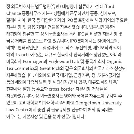
정 외국변호사는 법무법인(유한) 태평양에 합류하기 전 Clifford
Chance 홍콩사무소 자본시장팀에서 근무하면서 홍콩, 싱가포르,
말레이시아, 한국 등 다양한 지역의 IPO를 포함하여 해외 지역의 주요한
자본시장 및 금융 거래사건들을 자문하였습니다. 법무법인(유한)
태평양에 합류한 후 정 외국변호사는 특히 IPO를 비롯한 자본시장 및
금융 거래를 전문으로 하고 있습니다. IPO분야에서는 SK바이오팜,
빅히트엔터테인먼트, 삼성바이오로직스, 두산밥캣, 제일모직과 같이
해외 Tranche가 있는 대규모 한국회사 한국거래소 상장뿐만 아니라
미국회사 Psomagen과 Englewood Lab 및 중국계 회사 Organic
Tea Cosmetics와 Great Rich와 같은 외국회사의 한국거래소 상장도
자문하였습니다. 이외에도 한국 대기업, 금융기관, 정부기관/공기업
등의 해외예탁증서 발행 및 해외상장/공시 업무, 대규모 해외채권/
전환사채 발행 등 주요한 cross-border 자본시장 거래들을
자문하였습니다. 정 외국변호사는 영어와 국어를 자유로이 구사할 수
있으며 고려대학교 법과대학을 졸업하고 Georgetown University
Law Center에서 증권 및 금융규제를 전공하여 해외 및 국내를
아우르는 자본시장 및 금융 분야 전문가입니다.