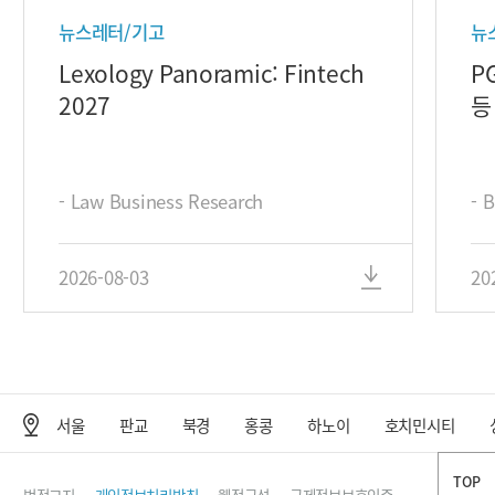
뉴스레터/기고
뉴
Lexology Panoramic: Fintech
P
2027
등
- Law Business Research
- 
2026-08-03
20
서울
판교
북경
홍콩
하노이
호치민시티
사무소 위치
TOP
법적고지
개인정보처리방침
웹접근성
국제정보보호인증