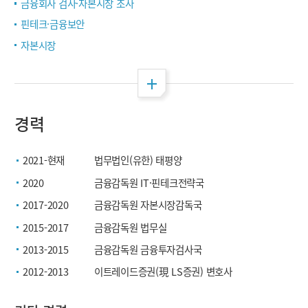
금융회사 검사·자본시장 조사
핀테크·금융보안
자본시장
전체 펼침
경력
2021-현재
법무법인(유한) 태평양
2020
금융감독원 IT·핀테크전략국
2017-2020
금융감독원 자본시장감독국
2015-2017
금융감독원 법무실
2013-2015
금융감독원 금융투자검사국
2012-2013
이트레이드증권(現 LS증권) 변호사