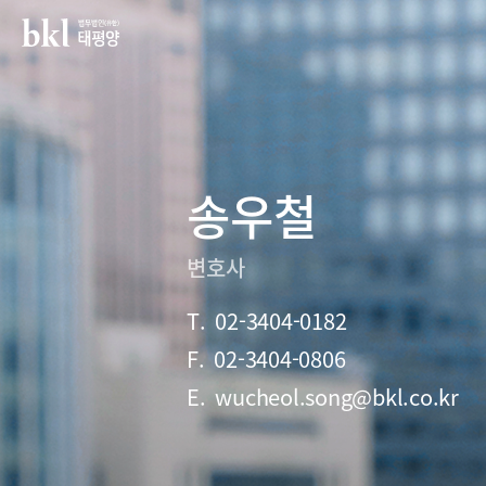
법무법인(유한) 태평양
송우철
변호사
T.
02-3404-0182
F.
02-3404-0806
E.
wucheol.song@bkl.co.kr