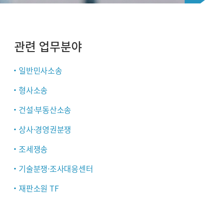
관련 업무분야
일반민사소송
형사소송
건설·부동산소송
상사·경영권분쟁
조세쟁송
기술분쟁·조사대응센터
재판소원 TF