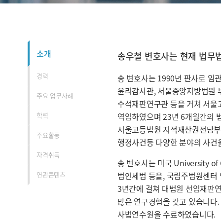
소개
소개
송우철 변호사는 현재 법무
경력
송 변호사는 1990년 판사로 임
윤리감사관, 서울중앙지방법원 
주요 업무사례
수석재판연구관 등을 거쳐 서울
학력
역임하였으며 23년 6개월간의 
서울고등법원 지적재산권전담부 
주요활동
행정사건등 다양한 분야의 사건을
자격취득
송 변호사는 미국 University o
연관콘텐츠
법인세법 등을, 국립주법원센터 
3년간에 걸쳐 대법원 선임재판
많은 연구경험을 갖고 있습니다.
사법연수원을 수료하였습니다.