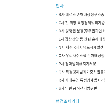
민사
B사 메르스 손해배상청구소송
C사 전 회장 특정경제범죄가
D사 경영권 분쟁(주주권확인소
E사 갑상선암 등 관련 손해배
N사 제주국제자유도시개발센
O사 우리사주조합 손해배상
P사 경마방해금지가처분
Q사 특정경제범죄가중처벌등에
R사 사내분양 특정경제범죄가
S사 임원 공직선거법위반
행정조세기타