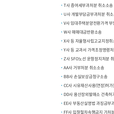
T사 증여세부과처분 취소소송
U사 개발부담금부과처분 취
V사 임대주택분양전환가격 
W사 매매대금반환소송
X사 등 자율형사립고교지정취
Y사 등 교과서 가격조정명령
Z사 SFO노선 운항정지처분 
AA사 거부처분 취소소송
BB사 손실보상금청구소송
CC사 시유재산사용(연장)허
DD사 용산장외발매소 건축허
EE사 부동산실명법 과징금부
FF사 입찰절차속행금지 가처