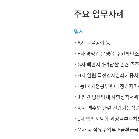
주요 업무사례
형사
A사 뇌물공여 등
F사 경영권 분쟁(주주권확인소
G사 백판지가격담합 관련 주
H사 임원 특정경제범죄가중처
I 등(국세청공무원)특정범죄
J 임원 방산업체 시험성적서
K 사 백수오 관련 건강기능
L사 백판지담합 과징금부과처
M사 등 석유수입부과금환급