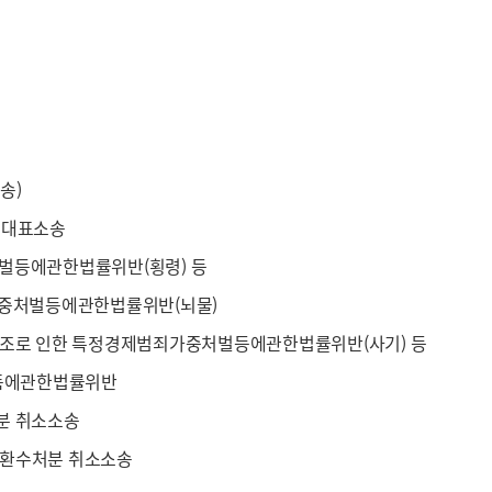
송)
주대표소송
벌등에관한법률위반(횡령) 등
가중처벌등에관한법률위반(뇌물)
위조로 인한 특정경제범죄가중처벌등에관한법률위반(사기) 등
식품에관한법률위반
분 취소소송
금환수처분 취소소송