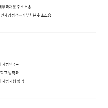
세부과처분 취소소송
 법인세경정청구거부처분 취소소송
기 사법연수원
학교 법학과
회 사법시험 합격