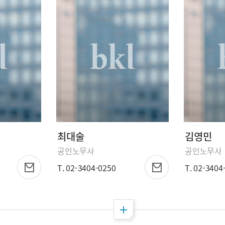
최대술
김영민
공인노무사
공인노무사
T. 02-3404-0250
T. 02-3404
전체 펼침