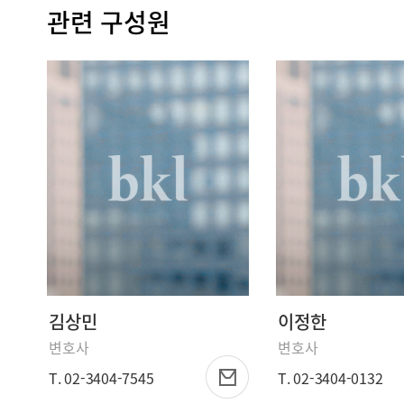
관련 구성원
김상민
이정한
변호사
변호사
T. 02-3404-7545
T. 02-3404-0132