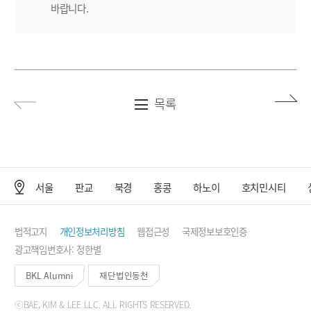
바랍니다.
목록
서울
판교
북경
홍콩
하노이
호치민시티
사무소 위치
법적고지
개인정보처리방침
웹접근성
국제정보보호인증
광고책임변호사: 정한별
BKL Alumni
재단법인동천
ⓒBAE, KIM & LEE LLC. ALL RIGHTS RESERVED.