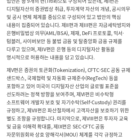
법안은 총 9개의 편(Title)으로 구성되어 있는데, 제I편은
디지털자산의 증권법상 취급, 투자계약 자산의 개념, 공시의무
및 공시 면제 체계를 중심으로 구성되어 있고 법안의 핵심
내용이 집중되어 있습니다. 제II편과 제III편은 자금세탁방지와
은행비밀법상 의무(AML/BSA), 제재, DeFi 프로토콜, 믹서·
텀블러, 사이버보안 등 불법 금융 및 탈중앙화 금융 규제를
다루고 있으며, 제IV편은 은행 등의 디지털자산 활동을
명시적으로 허용하는 내용을 담고 있습니다.
제V편은 증권의 토큰화(Tokenization), CFTC-SEC 공동 규제
샌드박스, 국제협력 및 자동화 규제준수(RegTech) 등을
포함하고 있어 미국이 디지털자산 산업의 글로벌 표준을
선도하려는 정책 방향을 보여주며, 제VI편은 비수탁형
소프트웨어 개발자 보호 및 자기수탁(Self-Custody) 권리를
규정하고, 제VII편은 파산절차에서 고객자산을 보호하기 위한
별도 조항을 규정합니다. 마지막으로, 제VIII편은 투자자 교육
및 금융 이해력 확대를, 제IX편은 SEC·CFTC 공동
자문위원회와 상호 양해각서(MOU) 체계를 각각 규정하고