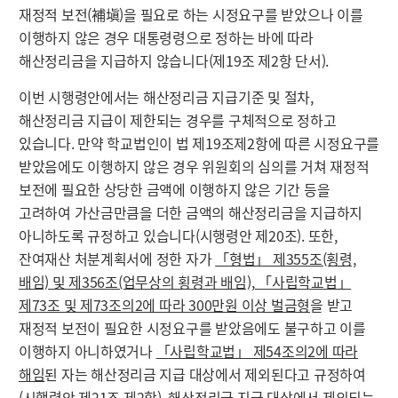
재정적 보전(補塡)을 필요로 하는 시정요구를 받았으나 이를
이행하지 않은 경우 대통령령으로 정하는 바에 따라
해산정리금을 지급하지 않습니다(제19조 제2항 단서).
이번 시행령안에서는 해산정리금 지급기준 및 절차,
해산정리금 지급이 제한되는 경우를 구체적으로 정하고
있습니다. 만약 학교법인이 법 제19조제2항에 따른 시정요구를
받았음에도 이행하지 않은 경우 위원회의 심의를 거쳐 재정적
보전에 필요한 상당한 금액에 이행하지 않은 기간 등을
고려하여 가산금만큼을 더한 금액의 해산정리금을 지급하지
아니하도록 규정하고 있습니다(시행령안 제20조). 또한,
잔여재산 처분계획서에 정한 자가
「형법」 제355조(횡령,
배임) 및 제356조(업무상의 횡령과 배임), 「사립학교법」
제73조 및 제73조의2에 따라 300만원 이상 벌금형
을 받고
재정적 보전이 필요한 시정요구를 받았음에도 불구하고 이를
이행하지 아니하였거나
「사립학교법」 제54조의2에 따라
해임
된 자는 해산정리금 지급 대상에서 제외된다고 규정하여
(시행령안 제21조 제2항), 해산정리금 지급 대상에서 제외되는