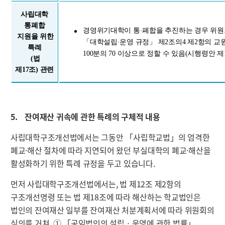
사립대학
통폐합
경영위기대학이 통·폐합을 추진하는 경우 위원
지원을 위한
「대학설립·운영 규정」 제2조의4 제2항의 교
특례
100분의 70 이상으로 정할 수 있음(시행령안 제1
(법
제17조) 관련
5. 잔여재산 귀속에 관한 특례의 구체적 내용
사립대학구조개선법에서는 그동안 「사립학교법」의 엄격한
폐교·해산 절차에 따라 지연되어 왔던 부실대학의 폐교·해산을
활성화하기 위한 특례 규정을 두고 있습니다.
먼저 사립대학구조개선법에서는, 법 제12조 제2항의
구조개선명령 또는 법 제18조에 따라 해산하는 학교법인은
법인의 잔여재산 일부를 잔여재산 처분계획서에 따라 위원회의
심의를 거쳐,
① 「공익법인의 설립ㆍ운영에 관한 법률」