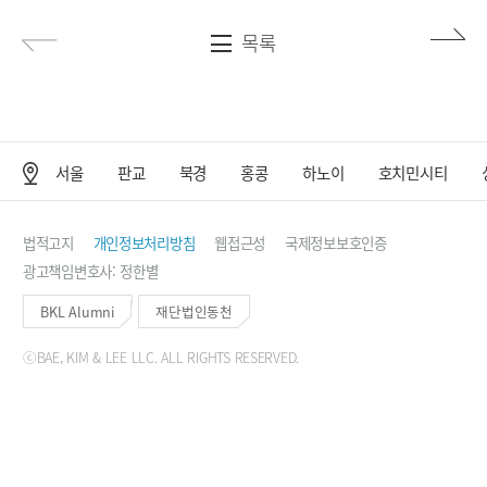
목록
서울
판교
북경
홍콩
하노이
호치민시티
사무소 위치
법적고지
개인정보처리방침
웹접근성
국제정보보호인증
광고책임변호사: 정한별
BKL Alumni
재단법인동천
ⓒBAE, KIM & LEE LLC. ALL RIGHTS RESERVED.