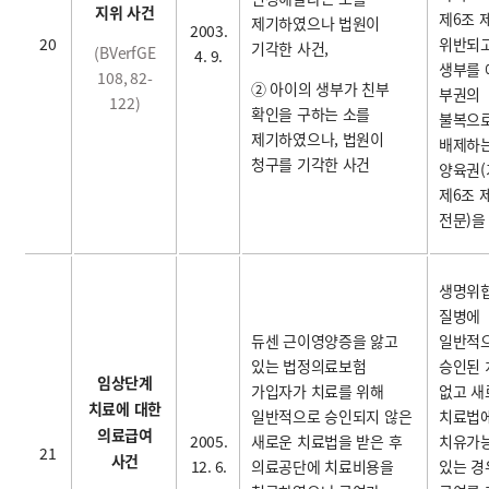
지위 사건
제6조 
제기하였으나 법원이
2003.
20
위반되고
기각한 사건,
(BVerfGE
4. 9.
생부를 
108, 82-
② 아이의 생부가 친부
부권의
122)
확인을 구하는 소를
불복으
제기하였으나, 법원이
배제하는
청구를 기각한 사건
양육권
제6조 
전문)을
생명위
질병에
듀센 근이영양증을 앓고
일반적
있는 법정의료보험
승인된 
임상단계
가입자가 치료를 위해
없고 새
치료에 대한
일반적으로 승인되지 않은
치료법
의료급여
2005.
새로운 치료법을 받은 후
치유가
21
사건
12. 6.
의료공단에 치료비용을
있는 경