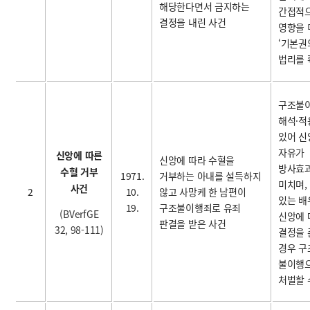
해당한다면서 금지하는
간접적
결정을 내린 사건
영향을
‘기본권
법리를 
구조불
해석·적
있어 신
자유가
신앙에 따른
신앙에 따라 수혈을
방사효
수혈 거부
1971.
거부하는 아내를 설득하지
미치며,
사건
2
10.
않고 사망케 한 남편이
있는 배
19.
구조불이행죄로 유죄
(BVerfGE
신앙에 
판결을 받은 사건
32, 98-111)
결정을 
경우 구
불이행
처벌할 