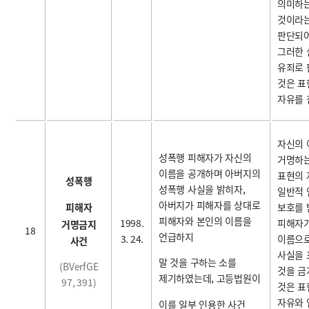
의미하
것이라는
판단되어
그러한 
유죄로 
것은 표
자유를 
자신의 
성폭행 피해자가 자신의
거명하는
이름을 공개하며 아버지의
표현의 
성폭행
성폭행 사실을 밝히자,
일반적
아버지가 피해자를 상대로
보호를 
피해자
피해자와 본인의 이름을
1998.
피해자
거명금지
18
언급하지
3. 24.
이름으로
사건
사실을
말 것을 구하는 소를
(BVerfGE
것을 금
제기하였는데, 고등법원이
97, 391)
것은 표
자유와
이를 일부 인용한 사건