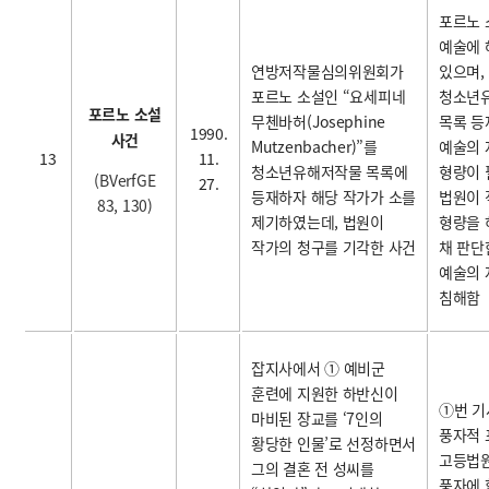
포르노 
예술에 
연방저작물심의위원회가
있으며,
포르노 소설인 “요세피네
청소년
포르노 소설
무첸바허(Josephine
목록 등
1990.
사건
Mutzenbacher)”를
예술의
13
11.
청소년유해저작물 목록에
형량이 
(BVerfGE
27.
등재하자 해당 작가가 소를
법원이 
83, 130)
제기하였는데, 법원이
형량을 
작가의 청구를 기각한 사건
채 판단
예술의 
침해함
잡지사에서 ① 예비군
훈련에 지원한 하반신이
①번 기
마비된 장교를 ‘7인의
풍자적 
황당한 인물’로 선정하면서
고등법
그의 결혼 전 성씨를
풍자에 