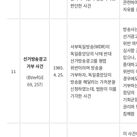
관련하
판단한 사건
자유를 
방송사
선거광
위반 여
서부독일방송(WDR)이
심사할 
독일중앙당의 낙태 반대
있으나,
선거방송광고
선거방송광고를 형법
중대하
거부 사건
1985.
위반이라며 방송을
11
위반이 
4. 25.
거부하자, 독일중앙당이
(BVerfGE
경우에
방송을 해달라는 가처분을
69, 257)
거부하는
신청하였는데, 법원이 이를
정당의
기각한 사건
기회균
권리와
침해함
이 사건