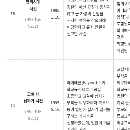
연좌시위
힘의 사
경찰의 해산 요청에 응하지
사건
1995.
아니라 
15
않고 군 차량의 진입을
1. 10.
압력"
(BVerfGE
저지한 행위를 강요죄에
포함된
92, 1)
해당한다고 유죄 판결을
확대해
선고한 사건
것은
죄형법
위반됨
교실 내
부착을
바이에른(Bayern) 주가
의무화
학교규칙으로 국공립
학교규
교실 내
초등학교 교실에 십자가
법원의 
십자가 사건
1995.
부착을 의무화하자 학부모
기각 결
16
5. 16.
등이 법원에 십자가 철거를
부모의
(BVerfGE
구하는 가처분을
종교교육
93, 1)
신청하였는데, 법원이 이를
비종교
기각한 사건
세계관을