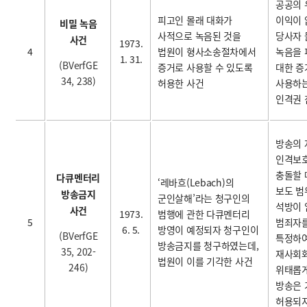
공공의 
피고인 몰래 대화가
이익이 
비밀 녹음
사적으로 녹음된 것을
당사자 
사건
1973.
4
법원이 형사소송절차에서
녹음을
1. 31.
(BVerfGE
증거로 사용할 수 있도록
대한 증
34, 238)
허용한 사건
사용하는
인격권 
방송의 
인격보
충돌할 
다큐멘터리
‘레바흐(Lebach)의
보도 범
방송금지
군인살해’라는 청구인의
석방이 
사건
1973.
범행에 관한 다큐멘터리
5
범죄자
6. 5.
방영이 예정되자 청구인이
(BVerfGE
특정하
방송금지를 청구하였는데,
35, 202-
재사회
법원이 이를 기각한 사건
246)
위태롭게
방송은
허용되지