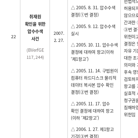
헌법적
△ 2005. 8. 31. 압수수색
허용되
결정(①번 결정)
않으므로
취재원
간과한 ①
확인을 위한
△ 2005. 9. 12. 압수수색
③번 결
압수수색
2007.
실시
22
위헌이고
사건
2. 27.
결정은 
△ 2005. 10. 11. 압수수색
(BVerfGE
자유 기
결정에 대하여 항고(이하
117, 244)
대한 조
‘제1항고’)
의미와 
△ 2005. 11. 14. 구법원이
후속 영
컴퓨터 하드디스크 물리적
검토하지
데이터 복사본 압수 확인
항고를
결정(②번 결정)
실효적
청구권
△ 2005. 11. 17. 압수
침해하
확인 결정에 대하여 항고
위헌임
(이하 ‘제2항고’)
△ 2006. 1. 27. 제1항고
기각(③번 결정)