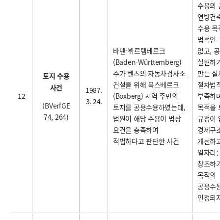
수용의 
연방건
수용 목
법적인
바덴-뷔르템베르크
없고, 
(Baden-Württemberg)
실현하기
주가 벤츠의 자동차검사소
만든 실
토지 수용
건설을 위해 복스베르크
절차법
사건
1987.
12
(Boxberg) 지역 주민의
부족하며
3. 24.
(BVerfGE
토지를 공용수용하였는데,
목적을 
74, 264)
법원이 해당 수용이 법상
규정이 
요건을 충족하여
경제구
적법하다고 판단한 사건
개선하
일자리
창조하기
목적의
공용수
인정되지