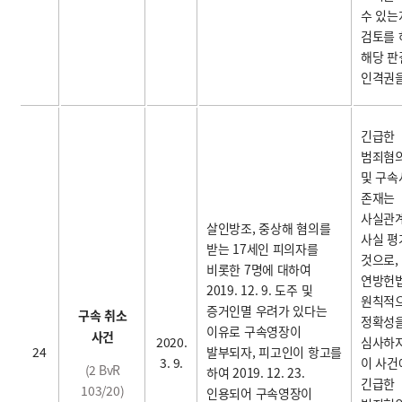
수 있는
검토를 
해당 판
인격권
긴급한
범죄혐
및 구속
존재는
사실관
살인방조, 중상해 혐의를
사실 평
받는 17세인 피의자를
것으로,
비롯한 7명에 대하여
연방헌
2019. 12. 9. 도주 및
원칙적으
증거인멸 우려가 있다는
구속 취소
정확성을
이유로 구속영장이
사건
2020.
심사하지
24
발부되자, 피고인이 항고를
3. 9.
이 사건
(2 BvR
하여 2019. 12. 23.
긴급한
103/20)
인용되어 구속영장이