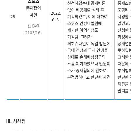
스포츠
신청하였는데 공개변론
중재조
중재합의
없이 비공개로 심리 후
포함된
2022.
사건
25
기각되었고, 이에 대하여
서명할 
6. 3.
스위스 연방대법원에
없었고,
(1 BvR
제기한 이의신청도
신청한 
2103/16)
기각됨. 그러자
과정에
페히슈타인이 독일 법원에
공개변
국내 연맹과 국제 연맹을
못하였
상대로 손해배상청구의
그러한 
소를 제기하였으나 법원이
때문에 
소가 중재합의에 반하여
부적법
부적법하다고 판단한 사건
판단한 
재판을 
권리를 
III. 시사점