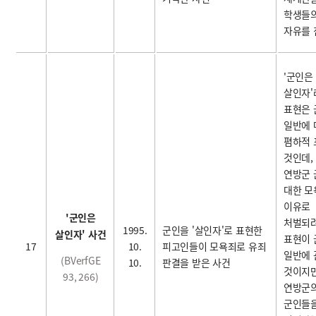
학생들
자유를 
'
군인은
살인자'
표현은 
일반에 
폄하적 
것인데,
연방군
대한 
이유로
'
군인은
처벌되려
1995.
군인을 '살인자'로 표현한
살인자' 사건
표현이 
17
10.
피고인들이 모욕죄로 유죄
일반에 
(BVerfGE
10.
판결을 받은 사건
것이지
93, 266)
연방군
군인들