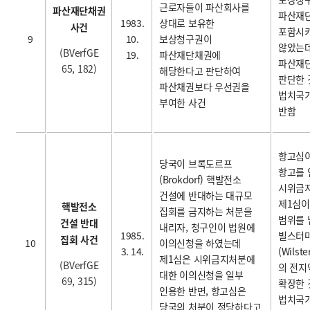
근로자들이 파산회사를
파산재단채권
파산재
1983.
상대로 보유한
사건
포함시
9
10.
보상청구권이
않았는데
(BVerfGE
19.
파산재단채권에
파산재
65, 182)
해당한다고 판단하여
판단한 
파산채권보다 우선권을
법치국
부여한 사건
반함
항고심
당국이 브록도르프
항고를
(Brokdorf) 핵발전소
시위금
건설에 반대하는 대규모
제1심이
핵발전소
집회를 금지하는 처분을
범위를 
건설 반대
내리자, 청구인이 법원에
1985.
빌스터
집회 사건
10
이의신청을 하였는데
3. 14.
(Wilst
제1심은 시위금지처분에
(BVerfGE
의 전지
대한 이의신청을 일부
69, 315)
확장한 
인용한 반면, 항고심은
법치국
당국의 처분이 정당하다고