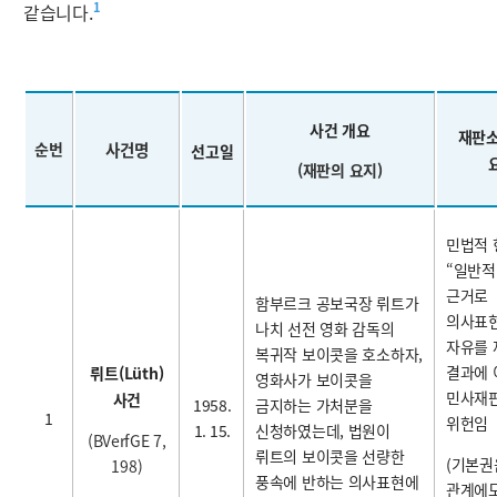
1
같습니다.
사건 개요
재판소
순번
사건명
선고일
(재판의 요지)
민법적 
“일반적
근거로
함부르크 공보국장 뤼트가
의사표
나치 선전 영화 감독의
자유를
복귀작 보이콧을 호소하자,
결과에 
뤼트(Lüth)
영화사가 보이콧을
민사재
사건
1958.
금지하는 가처분을
1
위헌임
1. 15.
신청하였는데, 법원이
(BVerfGE 7,
뤼트의 보이콧을 선량한
(
기본권
198)
풍속에 반하는 의사표현에
관계에