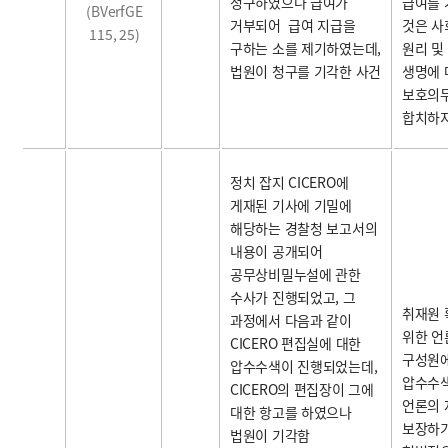
청구하였으나 급여가
급여를
(BVerfGE
거부되어 급여 지급을
것은 사
115, 25)
구하는 소를 제기하였는데,
원리 및
법원이 청구를 기각한 사건
생명에 
보호의
합치하지
정치 잡지 CICERO에
게재된 기사에 기밀에
해당하는 경찰청 보고서의
내용이 공개되어
공무상비밀누설에 관한
수사가 진행되었고, 그
취재원 
과정에서 다음과 같이
위한 언
CICERO 편집실에 대한
구성원에
압수수색이 진행되었는데,
압수수
CICERO의 편집장이 그에
언론의 
대한 항고를 하였으나
보장하기
법원이 기각함