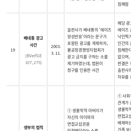
침해함
해당 광
출판사가 베네통의 '에이즈
에이즈
양성반응'이라는 문구가
낙인찍
베네통 광고
포함된 광고를 게재하자,
인간의
사건
2003.
19
불공정경쟁방지협회가
침해한다
3. 11.
(BVerfGE
광고 금지를 구하는 소를
없으며,
107, 275)
제기하였는데, 법원이
판결은
청구를 인용한 사건
출판사
자유를 
① 사회
관계가
생물학적
① 생물학적 아버지가
면접교
자신의 아이와의
배제하는
면접교섭권을
생부의 법적
가족 보
인정해달라는 소를