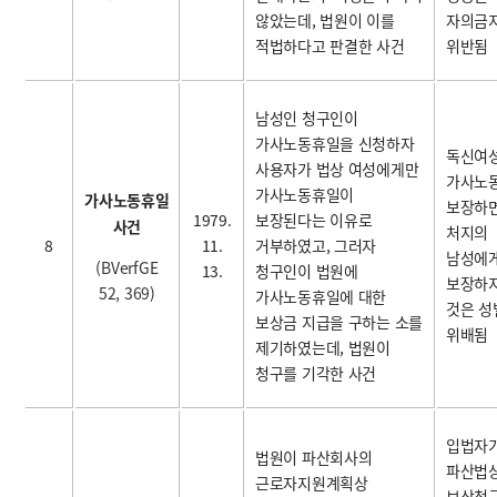
않았는데, 법원이 이를
자의금
적법하다고 판결한 사건
위반됨
남성인 청구인이
가사노동휴일을 신청하자
독신여
사용자가 법상 여성에게만
가사노
가사노동휴일이
가사노동휴일
보장하
1979.
보장된다는 이유로
사건
처지의
8
11.
거부하였고, 그러자
남성에
(BVerfGE
13.
청구인이 법원에
보장하지
52, 369)
가사노동휴일에 대한
것은 성
보상금 지급을 구하는 소를
위배됨
제기하였는데, 법원이
청구를 기각한 사건
입법자
법원이 파산회사의
파산법상
근로자지원계획상
보상청