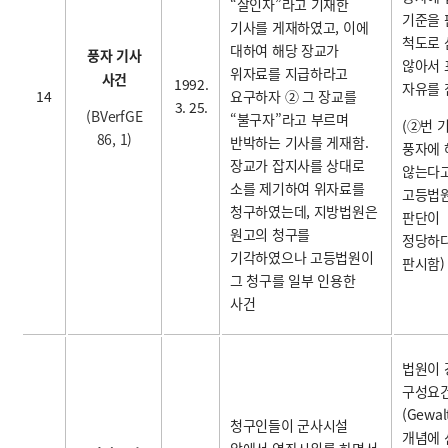
“살인자”라고 기재한
기준을 
기사를 게재하였고, 이에
척도로 
대하여 해당 장교가
풍자 기사
않아서 
위자료를 지급하라고
사건
1992.
자유를 
14
요구하자 ② 그 장교를
3. 25.
(BVerfGE
“불구자”라고 부르며
(
②번 
86, 1)
반박하는 기사를 게재함.
풍자에
장교가 잡지사를 상대로
않는다고
소를 제기하여 위자료를
고등법
청구하였는데, 지방법원은
판단이
원고의 청구를
정당하
기각하였으나 고등법원이
판시함)
그 청구를 일부 인용한
사건
법원이
구성요건
(Gewal
청구인들이 군사시설
개념에
앞에서 연좌시위를 하면서