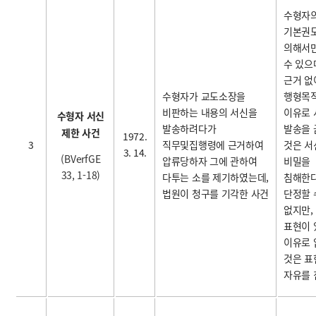
수형자
기본권
의해서
수 있으
근거 없
수형자가 교도소장을
행형목
비판하는 내용의 서신을
이유로 
수형자 서신
발송하려다가
발송을
제한 사건
1972.
3
직무및집행령에 근거하여
것은 서
3. 14.
(BVerfGE
압류당하자 그에 관하여
비밀을
33, 1-18)
다투는 소를 제기하였는데,
침해한
법원이 청구를 기각한 사건
단정할 
없지만,
표현이 
이유로 
것은 표
자유를 