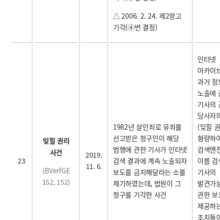
△ 2006. 2. 24. 제2항고
기각(④번 결정)
인터넷
아카이
과거 정
노출에 
기사의
당사자
1982
년 살인죄로 유죄를
(잊힐 
선고받은 청구인이 해당
형량하여
잊힐 권리
범행에 관한 기사가 인터넷
검색엔
사건
2019.
23
검색 결과에 계속 노출되자
이름 검
11. 6.
(BVerfGE
보도를 금지해달라는 소를
기사의
152, 152)
제기하였는데, 법원이 그
발견가
청구를 기각한 사건
관한 보
제공하는
조치들