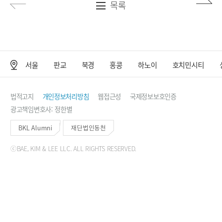
목록
서울
판교
북경
홍콩
하노이
호치민시티
사무소 위치
법적고지
개인정보처리방침
웹접근성
국제정보보호인증
광고책임변호사: 정한별
BKL Alumni
재단법인동천
ⓒBAE, KIM & LEE LLC. ALL RIGHTS RESERVED.