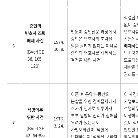
적절한
없이 증
증인의
법원이 증인신문 과정에서
변호사
변호사 조력
증인은 변호사의 조력을
신문에
배제 사건
1974.
6
받을 권리가 없다는 이유로
배제하는
10. 8.
(BVerfGE
증인의 변호사를 배제하는
법치국
38, 105-
결정을 내린 사건
도출되
120)
재판을 
권리를 
이혼 후 공유 부동산의
이 사건
분할을 위한 경매절차에서
사법보
호가가 염가로 이루어져
석명의
석명의무
부부 일방의 권리가 침해될
이행하지
위반 사건
1976.
7
우려가 있는데도
것이 
3. 24.
(BVerfGE
사법보좌관이 ‘낙찰에
판단한 
42, 64-88)
반대하는지’ 석명을 구하지
평등원