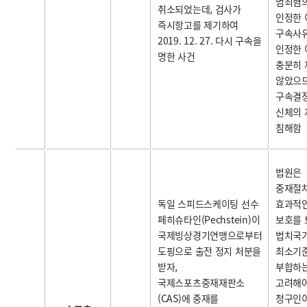
범죄혐
취소되었는데, 검사가
인정한 
즉시항고를 제기하여
구속사
2019. 12. 27. 다시 구속을
인정한 
명한 사건
충분히
않았으므
구속결
신체의 
침해함
법원은
중재절
독일 스피드스케이팅 선수
효과적인
페히슈타인(Pechstein)이
보호를
국제빙상경기연맹으로부터
법치국
도핑으로 출전 정지 처분을
최소기
받자,
부합하
국제스포츠중재재판소
고려해야
(CAS)에 중재를
청구인