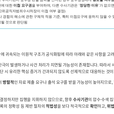
건에 대한
이첩 요구권
을 부여하며, 다른 수사기관은 ‘
정당한 이유
’가 없으
고위공직자범죄수사처장이 이첩 여부 결정).
 경합의 해소에 관한 구체적 적용 기준, 특히 이첩요구에 응하지 않을 수 있
성될 것으로 판단됨
관에 귀속되는 이원적 구조가 공식화됨에 따라 아래와 같은 사항을 고
 간극이 발생하거나 사건 처리가 지연될 가능성이 존재합니다. 따라서
판단 시 유리한 핵심 증거가 간과되지 않도록 선제적으로 대응하는 것
터
병렬적
인 자료 제출 요구나 출석 요구를 받을 가능성이 높아지므로,
를 결정하지만 집행을 지휘하지 않으므로, 향후
수사기관
의 압수·수색 
목록의 정확성 등 제반 절차의
적법성
을 보다 적극적으로
확인
하고,
위법