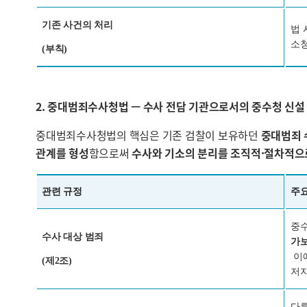
기존 사건의 처리
법 
소
(부칙)
2. 중대범죄수사청법 — 수사 전담 기관으로서의 중수청 신설
중대범죄수사청법의 핵심은 기존 검찰이 보유하던
중대범죄 
관계를 형성
함으로써
수사와 기소의 분리를 조직적·절차적으
관련 규정
주요
중수
수사 대상 범죄
가
이에
(제2조)
저지
다른