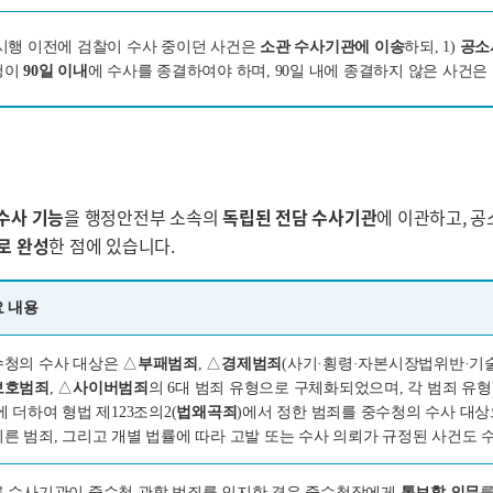
시행 이전에 검찰이 수사 중이던 사건은
소관 수사기관에 이송
하되, 1)
공소
청이
90일 이내
에 수사를 종결하여야 하며, 90일 내에 종결하지 않은 사건
수사 기능
을 행정안전부 소속의
독립된 전담 수사기관
에 이관하고, 
로 완성
한 점에 있습니다.
 내용
청의 수사 대상은 △
부패범죄
, △
경제범죄
(사기·횡령·자본시장법위반·기술
보호범죄
, △
사이버범죄
의 6대 범죄 유형으로 구체화되었으며, 각 범죄 유
 더하여 형법 제123조의2(
법왜곡죄
)에서 정한 범죄를 중수청의 수사 대
른 범죄, 그리고 개별 법률에 따라 고발 또는 수사 의뢰가 규정된 사건도 
 수사기관이 중수청 관할 범죄를 인지한 경우 중수청장에게
통보할 의무
를