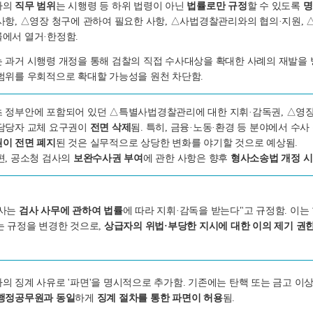
사의
직무 범위
는 시행령 등 하위 법령이 아닌
법률로만 규정
할 수 있도록
명
사항, △영장 청구에 관하여 필요한 사항, △사법경찰관리와의 협의·지원
에서 열거·한정함.
 과거 시행령 개정을 통해 검찰의 직접 수사대상을 확대한 사례의 재발을 
범위를 우회적으로 확대할 가능성을 원천 차단함.
 정부안에 포함되어 있던 △특별사법경찰관리에 대한 지휘·감독권, △영장 
담당자 교체 요구권이
전면 삭제
됨. 특히, 금융·노동·환경 등 분야에서 수
이 전면 폐지
된 것은 실무적으로 상당한 변화를 야기할 것으로 예상됨.
, 공소청 검사의
보완수사권 부여
에 관한 사항은 향후
형사소송법 개정 시
검사는
검사 사무에 관하여 법률
에 따라 지휘·감독을 받는다"고 규정함. 이는
는 규정을 변경한 것으로,
상급자의 위법·부당한 지시에 대한 이의 제기 권
의 징계 사유로 '파면'을 명시적으로 추가함. 기존에는 탄핵 또는 금고 
 행정공무원과 동일
하게
징계 절차를 통한 파면이 허용
됨.