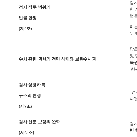
검
검사 직무 범위의
한 
법률
법률 한정
이는
(제4조)
무 
당초
및 
수사 관련 권한의 전면 삭제와 보완수사권
독권
한편
검사 상명하복
"
구조의 변경
다'
(제7조)
검사 신분 보장의 완화
검사
반
(제45조)