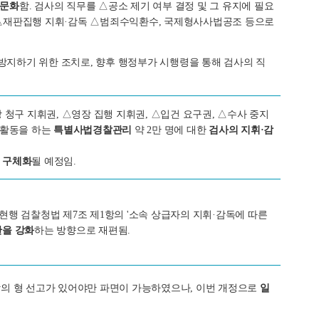
문화
함. 검사의 직무를 △공소 제기 여부 결정 및 그 유지에 필요
, △재판집행 지휘·감독 △범죄수익환수, 국제형사사법공조 등으로
방지하기 위한 조치로, 향후 행정부가 시행령을 통해 검사의 직
청구 지휘권, △영장 집행 지휘권, △입건 요구권, △수사 중지
사 활동을 하는
특별사법경찰관리
약 2만 명에 대한
검사의 지휘·감
 구체화
될 예정임.
 현행 검찰청법 제7조 제1항의 '소속 상급자의 지휘·감독에 따른
한을 강화
하는 방향으로 재편됨.
이상의 형 선고가 있어야만 파면이 가능하였으나, 이번 개정으로
일