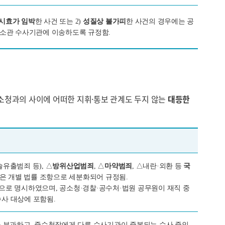
시효가 임박
한 사건 또는 2)
성질상 불가피
한 사건의 경우에는 공
은 소관 수사기관에 이송하도록 규정함.
공소청과의 사이에 어떠한 지휘·통보 관계도 두지 않는
대등한
유출범죄 등), △
방위산업범죄
, △
마약범죄
, △내란·외환 등
국
형은 개별 법률 조항으로 세분화되어 규정됨.
상으로 명시하였으며, 공소청·경찰·공수처·법원 공무원이 재직 중
수사 대상에 포함됨.
 부과하고, 중수청장에게 다른 수사기관이 중복되는 수사 중인