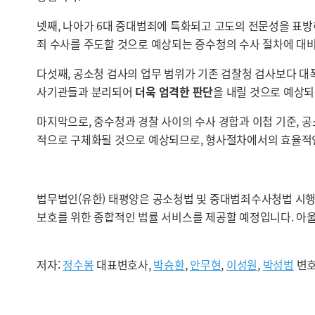
넷째, 나아가 6대 중대범죄에 특화되고 고도의 전문성을 표방
죄 수사를 주도할 것으로 예상되는 중수청의 수사 절차에 대
다섯째, 공소청 검사의 업무 범위가 기존 검찰청 검사보다 대
사기관들과 분리되어
더욱 엄격한 판단
을 내릴 것으로 예상되
마지막으로, 중수청과 경찰 사이의 수사 경합과 이첩 기준, 공
적으로 구체화될 것으로 예상되므로, 형사절차에서의 효율적
법무법인(유한) 태평양은 공소청법 및 중대범죄수사청법 시행
보호를 위한 종합적인 법률 서비스를 제공할 예정입니다. 아울
저자:
정수봉
대표변호사,
박승환
,
안무현
,
이성원
,
박성범
변