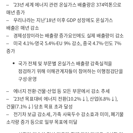
‒ ‘23년 세계 에너지 관련 온실가스 배출량은 374억톤으로
매년 증가
‒ 우리나라는 지난‘18년 이후 GDP 성장에도 온실가스
배출은 매년 감소
‒ 경제성장이라는 배출량 증가요인에도 실제 배출량이 감소
‒ 미국 4.1%·영국 5.4%·EU 9% 감소, 중국 4.7%·인도 7%
증가
국가 전체 및 부문별 온실가스 배출량 감축실적을
점검하기 위해 이해관계자들이 참여하는 이행점검단을
구성·운영
‒ 에너지 전환·건물·산업 등 모든 부문에서 감소 추세
‒ ‘23년 목표대비 에너지 전환(10.2%↓), 산업(6.8%↓),
건물(7.1%↓) 당초 목표 초과 달성
‒ 전기차 보급 감소세, 가축 사육두수 감소효과 미미, 폐기물
소각량 증가 등으로 일부 목표에 미달