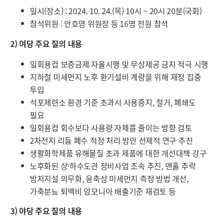
일시(장소) : 2024. 10. 24.(목) 10시 ~ 20시 20분(국회)
참석위원 : 안호영 위원장 등 16명 전원 참석
2) 여당 주요 질의 내용
일회용컵 보증금제 자율시행 및 무상제공 금지 적극 시행
지하철 미세먼지 노후 환기설비 계량을 위해 재정 집중
투입
석포제련소 환경 기준 초과시 사용중지, 철거, 폐쇄도
필요
일회용컵 회수보다 사용량 자체를 줄이는 방향 검토
2차전지 리듐 폐수 적정 처리 방안 선제적 연구 추진
생활화학제품 유해물질 초과 제품에 대한 개선대책 강구
노후화된 상·하수도관 정비사업 조속 추진, 맨홀 추락
방지지설 의무화, 응축성 미세먼지 측정 방법 개선,
가축분뇨 퇴액비 암모니아 배출기준 재검토 등
3) 야당 주요 질의 내용