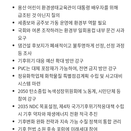
용산 어린이 환경생태교육관이 대통령 배우자를 위해
급조된 것 아닌지 질의
세종보와 공주보 가동 운영에 환경부 역할 필요
국회와 여론 조작하려는 환경부 일회용컵 내부 문건 사과
요구
댐건설 후보지가 폐쇄적이고 불투명하게 선정, 선정 과정
등 조사
기후위기 대응 예산 확대 방안 강구
PVC는 대체 포장재가 가능하여, 전면 금지 방안 강구
정유화학업체 화학물질 특별점검계획 수립 및 사고대비
시스템 마련
2050 탄소중립 녹색성장위원회에 노동계, 시민단체 등
참여 강구
2035 NDC 목표설정, 제4차 국가기후위기적응대책 수립
시 기후 약자와 재생에너지 전환 적극 추진
기후변화 완화 전략과 지속 가능 수질 정책의 통합 관리
기후 헌법 소원 후속 포럼에 미래세대 참여