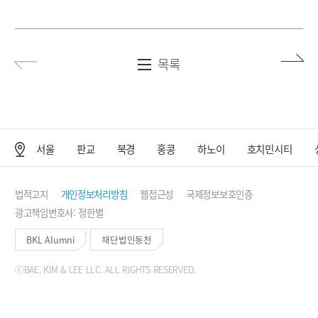
목록
서울
판교
북경
홍콩
하노이
호치민시티
사무소 위치
법적고지
개인정보처리방침
웹접근성
국제정보보호인증
광고책임변호사: 정한별
BKL Alumni
재단법인동천
ⓒBAE, KIM & LEE LLC. ALL RIGHTS RESERVED.