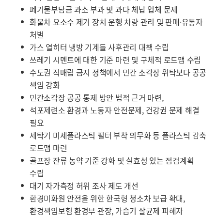
폐기물부담금 과소 부과 및 과다 체납 업체 문제
화물차 요소수 제거 장치 운행 차량 관리 및 판매·유통자
처벌
가스 열히터 냉방 기계들 사후관리 대책 수립
쓰레기 시멘트에 대한 기준 마련 및 구체적 로드맵 수립
수도권 직매립 금지 정책에서 민간 소각장 위탁보다 공공
책임 강화
민간소각장 공공 통제 방안 법적 근거 마련,
석포제련소 환경과 노동자 안전문제, 건강권 문제 해결
필요
세탁기 미세플라스틱 필터 부착 의무화 등 플라스틱 감축
로드맵 마련
골프장 잔류 농약 기준 강화 및 실효성 있는 점검계획
수립
대기 자가측정 허위 조사 제도 개선
환경미화원 안전을 위한 한국형 청소차 보급 확대,
환경책임보험 환경부 관장, 가습기 살균제 피해자