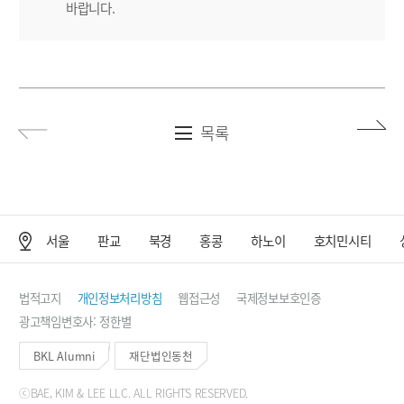
바랍니다.
목록
서울
판교
북경
홍콩
하노이
호치민시티
사무소 위치
법적고지
개인정보처리방침
웹접근성
국제정보보호인증
광고책임변호사: 정한별
BKL Alumni
재단법인동천
ⓒBAE, KIM & LEE LLC. ALL RIGHTS RESERVED.