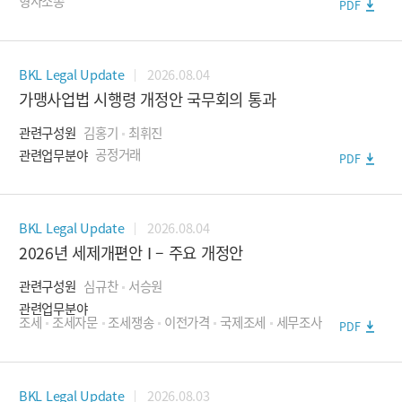
형사소송
- 국제소송
PDF
금융
- 인수금융
2026.08.04
BKL Legal Update
가맹사업법 시행령 개정안 국무회의 통과
- 부동산금융
관련구성원
김홍기
최휘진
- 프로젝트 파이낸스
관련업무분야
공정거래
PDF
- 항공기·선박금융
- 유동화·구조화금융
2026.08.04
BKL Legal Update
금융규제
2026년 세제개편안 I – 주요 개정안
- 금융회사 검사·자본시장 조사
관련구성원
심규찬
서승원
관련업무분야
- 회계감리
조세
조세자문
조세쟁송
이전가격
국제조세
세무조사
PDF
- 상장유지
- 자금세탁방지
2026.08.03
BKL Legal Update