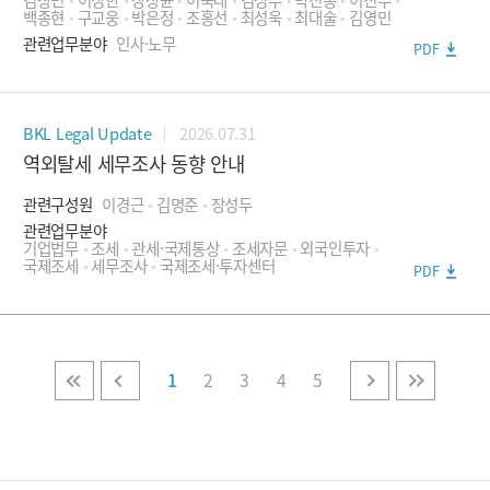
- 핀테크·금융보안
백종현
구교웅
박은정
조홍선
최성욱
최대술
김영민
관련업무분야
인사·노무
PDF
- 가상자산·블록체인
- 토큰증권
2026.07.31
BKL Legal Update
- 혁신금융서비스·규제샌드박스
역외탈세 세무조사 동향 안내
인사·노무
관련구성원
이경근
김명준
장성두
- 임금/근로시간 등 근로조건
관련업무분야
기업법무
조세
관세·국제통상
조세자문
외국인투자
국제조세
세무조사
국제조세·투자센터
- 해고 및 징계
PDF
- 노동조합 대응 및 단체교섭 및 단체협약
- 직장 내 괴롭힘/성희롱 조사 및 처리
1
2
3
4
5
- 사내도급 등 외부인력 활용
- 감독기관 대응
- 기타 인사노무 자문