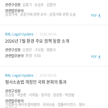
관련구성원
김홍기
손승호
김영석
- 자본시장ㆍ금융투자소송
관련업무분야
- 보험소송
공정거래
공정거래 관련 조사
공정거래 관련 소송
PDF
- 해상소송
- 상사·경영권분쟁
2026.08.06
BKL Legal Update
2026년 7월 환경 주요 정책 동향 소개
- 헌법소송
관련구성원
오정민
구도형
방종식
- 행정소송
관련업무분야
환경
ESG
PDF
- 제조물책임·소비자집단소송
- 인사·노무분쟁
2026.08.05
BKL Legal Update
- 가사·상속분쟁
형사소송법 개정안 국회 본회의 통과
국제중재·소송
관련구성원
조상철
박승환
이희동
장우성
장성원
박성범
- 국제중재
관련업무분야
기업형사∙화이트칼라범죄
국내소송
컴플라이언스
형사