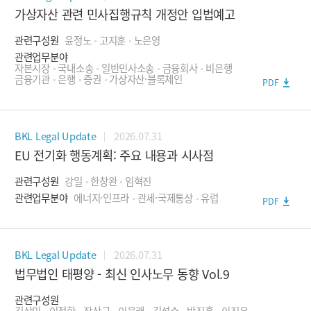
가상자산 관련 민사집행규칙 개정안 입법예고
- 금융회사 인허가
관련구성원
윤정노
고지훈
노은영
기업구조조정
관련업무분야
자본시장
국내소송
일반민사소송
금융회사
비은행
기업법무
금융기관
은행
증권
가상자산·블록체인
PDF
- 기업인수합병
- 사모투자
2026.07.31
BKL Legal Update
EU 전기화 행동계획: 주요 내용과 시사점
- 외국인투자
관련구성원
강일
한창완
임혁진
- 해외투자
관련업무분야
에너지·인프라
관세·국제통상
유럽
PDF
- 기업지배구조
- 신생벤처기업
2026.07.31
BKL Legal Update
디지털금융
법무법인 태평양 - 최신 인사노무 동향 Vol.9
- 전자금융거래
관련구성원
김상민
이정한
장상균
이욱래
김성수
박진홍
이진우