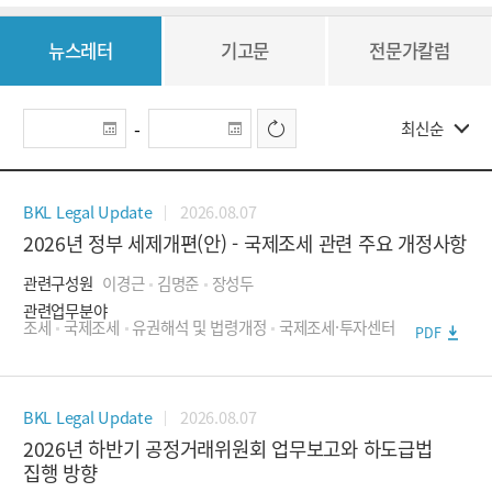
- 공정거래 관련 소송
뉴스레터
기고문
전문가칼럼
- 기업결합
검색
- 공정거래 컴플라이언스 및 규제대응
-
관세·국제통상
- 원산지·품목분류
2026.08.07
BKL Legal Update
2026년 정부 세제개편(안) - 국제조세 관련 주요 개정사항
- 관세조사·분쟁
관련구성원
이경근
김명준
장성두
- 제재·수출통제
관련업무분야
조세
국제조세
유권해석 및 법령개정
국제조세·투자센터
PDF
국내소송
- 일반민사소송
2026.08.07
BKL Legal Update
- 형사소송
2026년 하반기 공정거래위원회 업무보고와 하도급법
집행 방향
- 건설·부동산소송