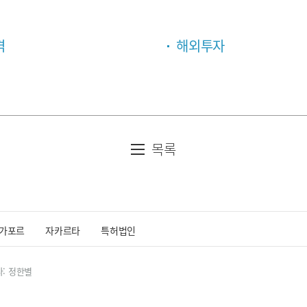
격
해외투자
목록
가포르
자카르타
특허법인
: 정한별