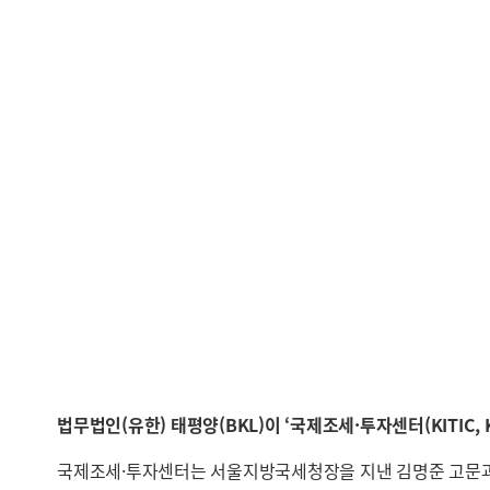
법무법인(유한) 태평양(BKL)이 ‘국제조세·투자센터(KITIC, Korea
국제조세·투자센터는 서울지방국세청장을 지낸 김명준 고문과 한