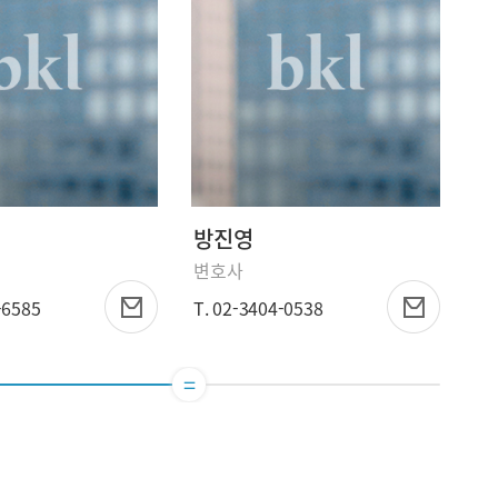
방진영
조
변호사
외
-6585
T. 02-3404-0538
T.