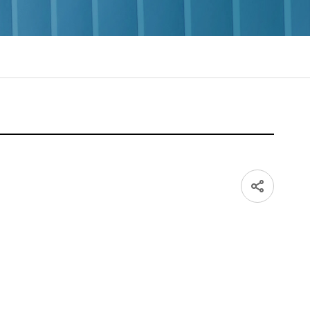
sns 공유