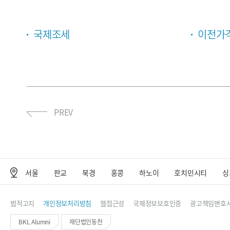
국제조세
이전가
PREV
서울
판교
북경
홍콩
하노이
호치민시티
싱
사무소 위치
법적고지
개인정보처리방침
웹접근성
국제정보보호인증
광고책임변호사
BKL Alumni
재단법인동천